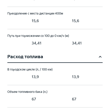
Преодоление с места дистанции 400м
15,6
15,6
Путь при торможении со 100 до 0 км/ч (м)
1
34,41
34,41
Расход топлива
В городском цикле (л. / 100 км)
13,9
13,9
Объем топливного бака (л.)
67
67