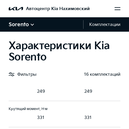
Автоцентр Kia Нахимовский
Двигатель и трансмиссия
Sorento
Комплектации
Двигатель
3.5
3.5
Характеристики Kia
готочечный
Многоточечный
Многоточечный
ск топлива
впрыск топлива
впрыск топлива
Sorento
Фильтры
16 комплектаций
Мощность, л.с.
249
249
Крутящий момент, Н·м
331
331