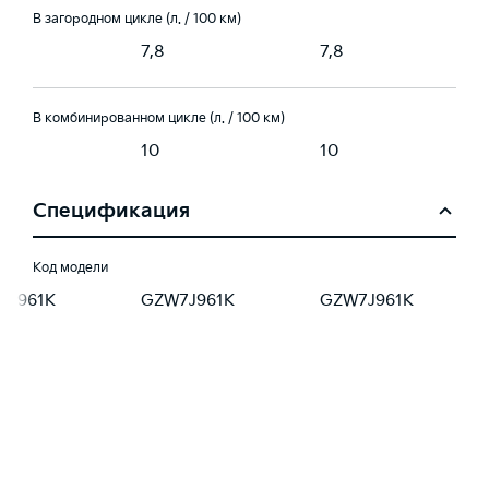
В загородном цикле (л. / 100 км)
7,8
7,8
В комбинированном цикле (л. / 100 км)
10
10
Спецификация
Код модели
7J961K
GZW7J961K
GZW7J961K