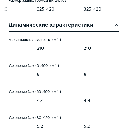
Размер задних тормозных дисков
× 20
325 × 20
325 × 20
Динамические характеристики
Максимальная скорость (км/ч)
210
210
Ускорение (сек) 0->100 (км/ч)
8
8
Ускорение (сек) 60->100 (км/ч)
4,4
4,4
Ускорение (сек) 80->120 (км/ч)
5,2
5,2