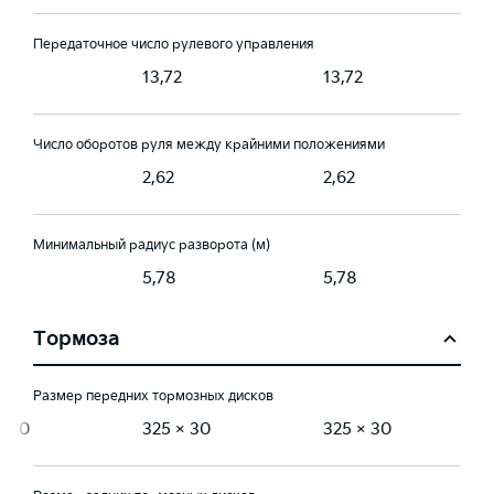
Передаточное число рулевого управления
2
13,72
13,72
Число оборотов руля между крайними положениями
2,62
2,62
Минимальный радиус разворота (м)
5,78
5,78
Тормоза
Размер передних тормозных дисков
× 30
325 × 30
325 × 30