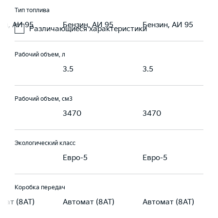
Тип топлива
ин, АИ 95
Бензин, АИ 95
Бензин, АИ 95
Различающиеся характеристики
Рабочий объем, л
3.5
3.5
Рабочий объем, см3
0
3470
3470
Экологический класс
-5
Евро-5
Евро-5
Коробка передач
мат (8AT)
Автомат (8AT)
Автомат (8AT)