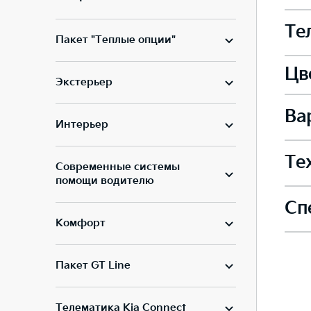
—
Сист
—
Подо
Инте
Те
—
Спор
Пакет "Теплые опции"
—
Дина
Сист
—
Цв
—
Сист
Допо
Дист
Экстерьер
Сало
—
Легк
—
Ва
—
Базо
Свет
Подр
Интерьер
—
—
Сист
—
Подо
Упра
Задн
Те
—
Современные системы
Мета
—
—
Спор
+ 10
помощи водителю
Свет
Элек
—
Сп
Двиг
Сист
—
—
Упра
Элек
Комфорт
Элек
1.6 
—
—
—
Спор
—
впры
Код 
Двух
Свет
—
Пакет GT Line
J7S6
Сист
—
—
—
Дист
Памя
—
—
Мета
Телематика Kia Connect
Мощн