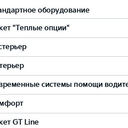
андартное оборудование
кет "Теплые опции"
стерьер
вые зеркала заднего вида с электрорегулировкой и подогр
терьер
ьные диски 15" с декоративными колпаками и шинами 195/6
—
—
грев форсунок омывателя лобового стекла
временные системы помощи водит
ий центральный подлокотник с подстаканниками
осплавные диски 16" с шинами 205/55 R16
мфорт
грев рулевого колеса
упреждение о начале движения впередиидущего автомобил
нья с отделкой тканью
—
—
осплавные диски 17" с шинами 225/45 R17
—
кет GT Line
ик дождя