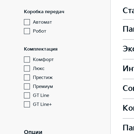
Ст
Коробка передач
Автомат
Па
Робот
Эк
Комплектация
Боко
Комфорт
Ин
Стал
Люкс
Престиж
Подо
Премиум
Со
Задн
GT Line
Легк
—
GT Line+
—
Ко
Подо
Пред
Сиде
—
Легк
Па
Датч
Опции