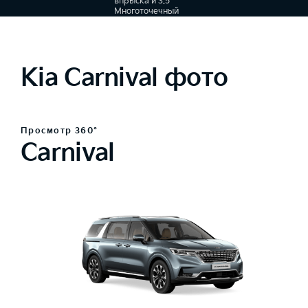
впрыска и 3.5
Многоточечный
впрыск
топлива, 8-
ступенчатый
автомат
Kia Carnival фото
Просмотр 360°
Carnival