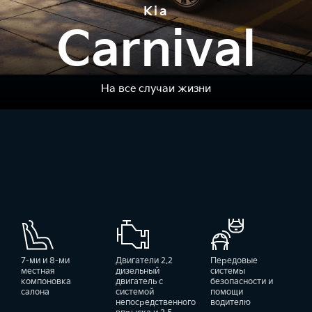
Kia
Carnival
На все случаи жизни
7-ми и 8-ми
Двигатели 2.2
Передовые
местная
дизельный
системы
компоновка
двигатель с
безопасности и
салона
системой
помощи
непосредственного
водителю