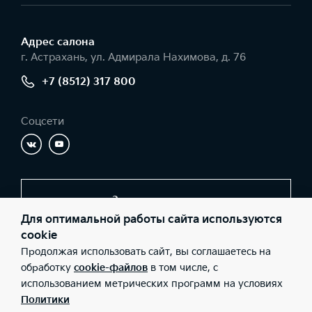
Адрес салонa
г. Астрахань, ул. Адмирала Нахимова, д. 76
+7 (8512) 317 800
Соцсети
Заказать звонок
Для оптимальной работы сайта используются
cookie
Продолжая использовать сайт, вы соглашаетесь на
© 2026 Юридические лица ООО «Молоток Авто» (Фактический
адрес: г. Астрахань, ул. Адмирала Нахимова, д. 76; Телефон: +7
обработку
cookie-файлов
в том числе, с
(8512) 317 800; ИНН: 3016066443; ОГРН: 1113016002648), ООО
использованием метрических программ на условиях
«Киа Россия и СНГ» (Фактический адрес: г.Москва, Валовая 26;
Телефон: 8 800 301 08 80; ИНН: 7728674093; ОГРН:
Политики
5087746291760) ведут деятельность на территории РФ в