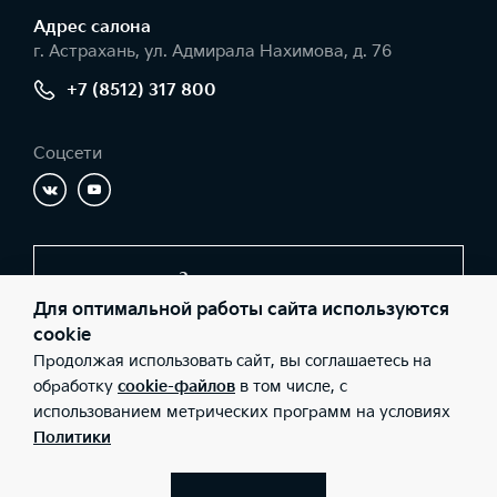
Адрес салонa
г. Астрахань, ул. Адмирала Нахимова, д. 76
+7 (8512) 317 800
Соцсети
Заказать звонок
Для оптимальной работы сайта используются
cookie
Продолжая использовать сайт, вы соглашаетесь на
© 2026 Юридические лица ООО «Молоток Авто» (Фактический
адрес: г. Астрахань, ул. Адмирала Нахимова, д. 76; Телефон: +7
обработку
cookie-файлов
в том числе, с
(8512) 317 800; ИНН: 3016066443; ОГРН: 1113016002648), ООО
использованием метрических программ на условиях
«Киа Россия и СНГ» (Фактический адрес: г.Москва, Валовая 26;
Телефон: 8 800 301 08 80; ИНН: 7728674093; ОГРН:
Политики
5087746291760) ведут деятельность на территории РФ в
соответствии с законодательством РФ. Реализуемые товары
доступны к получению на территории РФ. Информация о