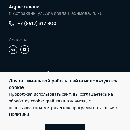
Адрес салонa
г. Астрахань, ул. Адмирала Нахимова, д. 76
+7 (8512) 317 800
Соцсети
Заказать звонок
Для оптимальной работы сайта используются
cookie
Продолжая использовать сайт, вы соглашаетесь на
© 2026 Юридические лица ООО «Молоток Авто» (Фактический
адрес: г. Астрахань, ул. Адмирала Нахимова, д. 76; Телефон: +7
обработку
cookie-файлов
в том числе, с
(8512) 317 800; ИНН: 3016066443; ОГРН: 1113016002648), ООО
использованием метрических программ на условиях
«Киа Россия и СНГ» (Фактический адрес: г.Москва, Валовая 26;
Телефон: 8 800 301 08 80; ИНН: 7728674093; ОГРН:
Политики
5087746291760) ведут деятельность на территории РФ в
соответствии с законодательством РФ. Реализуемые товары
доступны к получению на территории РФ. Информация о