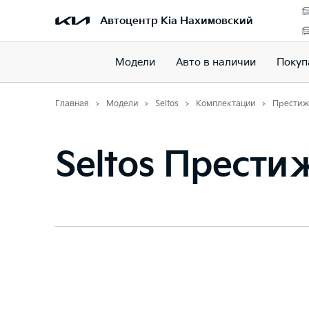
Автоцентр Kia Нахимовский
Модели
Авто в наличии
Покуп
Главная
Модели
Seltos
Комплектации
Прести
Seltos Прести