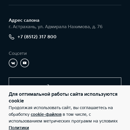
Адрес салонa
г. Астрахань, ул. Адмирала Нахимова, д. 76
+7 (8512) 317 800
Соцсети
Заказать звонок
Для оптимальной работы сайта используются
cookie
Продолжая использовать сайт, вы соглашаетесь на
© 2026 Юридические лица ООО «Молоток Авто» (Фактический
адрес: г. Астрахань, ул. Адмирала Нахимова, д. 76; Телефон: +7
обработку
cookie-файлов
в том числе, с
(8512) 317 800; ИНН: 3016066443; ОГРН: 1113016002648), ООО
использованием метрических программ на условиях
«Киа Россия и СНГ» (Фактический адрес: г.Москва, Валовая 26;
Телефон: 8 800 301 08 80; ИНН: 7728674093; ОГРН:
Политики