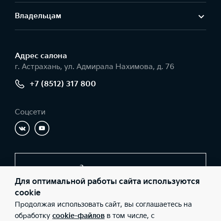
Владельцам
Адрес салонa
г. Астрахань, ул. Адмирала Нахимова, д. 76
+7 (8512) 317 800
Соцсети
Заказать звонок
Для оптимальной работы сайта используются
cookie
Продолжая использовать сайт, вы соглашаетесь на
© 2026 Юридические лица ООО «Молоток Авто» (Фактический
адрес: г. Астрахань, ул. Адмирала Нахимова, д. 76; Телефон: +7
обработку
cookie-файлов
в том числе, с
(8512) 317 800; ИНН: 3016066443; ОГРН: 1113016002648), ООО