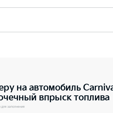
еру на автомобиль
Carniv
точечный впрыск топлива
ы для заполнения